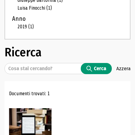
Giuseppe Bartorilla
(1)
Luisa Finocchi
(1)
Anno
2019
(1)
Ricerca
Cerca
Cerca
Azzera
Risultati di ricerca
Documenti trovati: 1