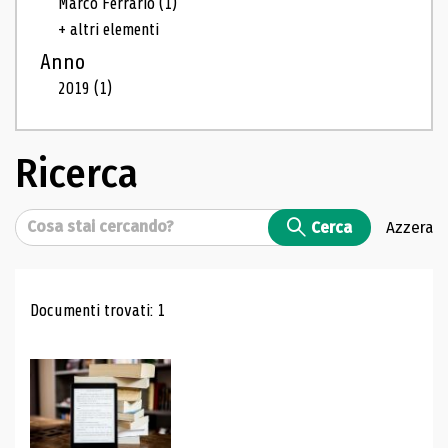
Marco Ferrario
(1)
+ altri elementi
Anno
2019
(1)
Ricerca
Cerca
Cerca
Azzera
Risultati di ricerca
Documenti trovati: 1