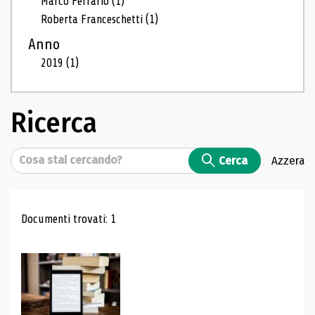
Marco Ferrario
(1)
Roberta Franceschetti
(1)
Anno
2019
(1)
Ricerca
Cerca
Cerca
Azzera
Risultati di ricerca
Documenti trovati: 1