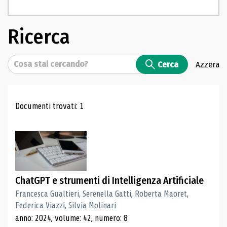
Ricerca
Cerca
Cerca
Azzera
Risultati di ricerca
Documenti trovati: 1
ChatGPT e strumenti di Intelligenza Artificiale
Francesca Gualtieri, Serenella Gatti, Roberta Maoret,
Federica Viazzi, Silvia Molinari
anno: 2024, volume: 42, numero: 8