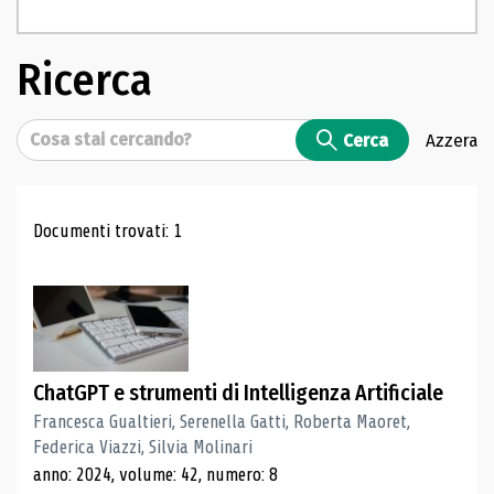
Ricerca
Cerca
Cerca
Azzera
Risultati di ricerca
Documenti trovati: 1
ChatGPT e strumenti di Intelligenza Artificiale
Francesca Gualtieri, Serenella Gatti, Roberta Maoret,
Federica Viazzi, Silvia Molinari
anno: 2024, volume: 42, numero: 8