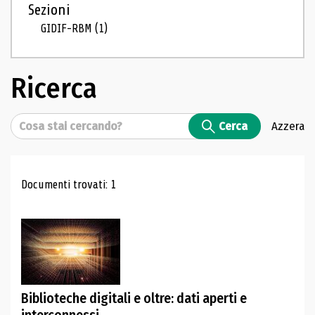
Sezioni
GIDIF-RBM
(1)
Ricerca
Cerca
Cerca
Azzera
Risultati di ricerca
Documenti trovati: 1
Biblioteche digitali e oltre: dati aperti e