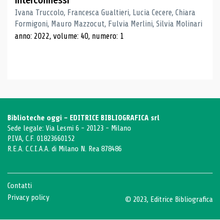
interconnessi
Ivana Truccolo, Francesca Gualtieri, Lucia Cecere, Chiara
Formigoni, Mauro Mazzocut, Fulvia Merlini, Silvia Molinari
anno: 2022, volume: 40, numero: 1
Biblioteche oggi - EDITRICE BIBLIOGRAFICA srl
Sede legale: Via Lesmi 6 - 20123 - Milano
P.IVA, C.F. 01823660152
R.E.A. C.C.I.A.A. di Milano N. Rea 878486
Contatti
Privacy policy
© 2023, Editrice Bibliografica