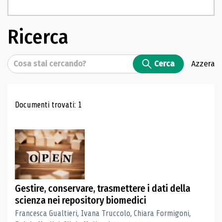
Ricerca
Cerca
Cerca
Azzera
Risultati di ricerca
Documenti trovati: 1
Gestire, conservare, trasmettere i dati della
scienza nei repository biomedici
Francesca Gualtieri, Ivana Truccolo, Chiara Formigoni,