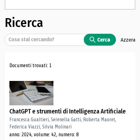
Ricerca
Cerca
Cerca
Azzera
Risultati di ricerca
Documenti trovati: 1
ChatGPT e strumenti di Intelligenza Artificiale
Francesca Gualtieri, Serenella Gatti, Roberta Maoret,
Federica Viazzi, Silvia Molinari
anno: 2024, volume: 42, numero: 8