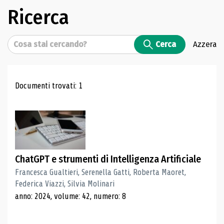
Ricerca
Cerca
Cerca
Azzera
Risultati di ricerca
Documenti trovati: 1
ChatGPT e strumenti di Intelligenza Artificiale
Francesca Gualtieri, Serenella Gatti, Roberta Maoret,
Federica Viazzi, Silvia Molinari
anno: 2024, volume: 42, numero: 8