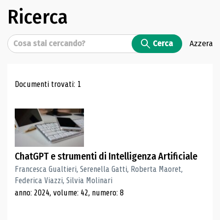
Ricerca
Cerca
Cerca
Azzera
Risultati di ricerca
Documenti trovati: 1
ChatGPT e strumenti di Intelligenza Artificiale
Francesca Gualtieri, Serenella Gatti, Roberta Maoret,
Federica Viazzi, Silvia Molinari
anno: 2024, volume: 42, numero: 8