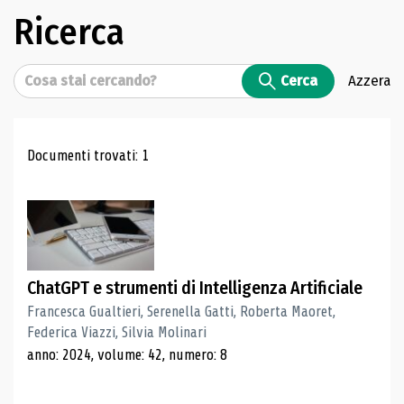
Ricerca
Cerca
Cerca
Azzera
Risultati di ricerca
Documenti trovati: 1
ChatGPT e strumenti di Intelligenza Artificiale
Francesca Gualtieri, Serenella Gatti, Roberta Maoret,
Federica Viazzi, Silvia Molinari
anno: 2024, volume: 42, numero: 8