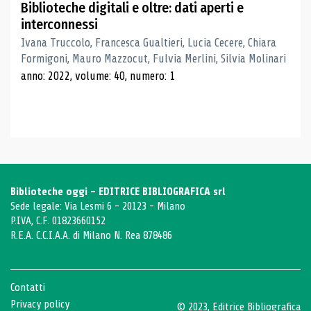
Biblioteche digitali e oltre: dati aperti e
interconnessi
Ivana Truccolo, Francesca Gualtieri, Lucia Cecere, Chiara
Formigoni, Mauro Mazzocut, Fulvia Merlini, Silvia Molinari
anno: 2022, volume: 40, numero: 1
Biblioteche oggi - EDITRICE BIBLIOGRAFICA srl
Sede legale: Via Lesmi 6 - 20123 - Milano
P.IVA, C.F. 01823660152
R.E.A. C.C.I.A.A. di Milano N. Rea 878486
Contatti
Privacy policy
© 2023, Editrice Bibliografica