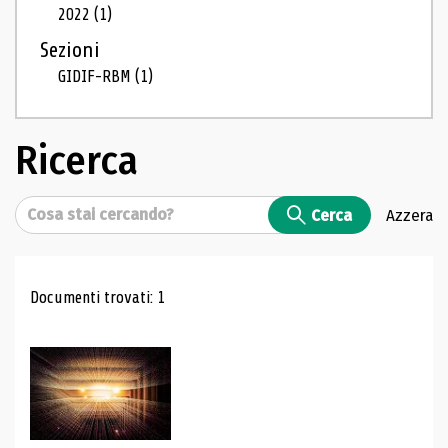
2022
(1)
Sezioni
GIDIF-RBM
(1)
Ricerca
Cerca
Cerca
Azzera
Risultati di ricerca
Documenti trovati: 1