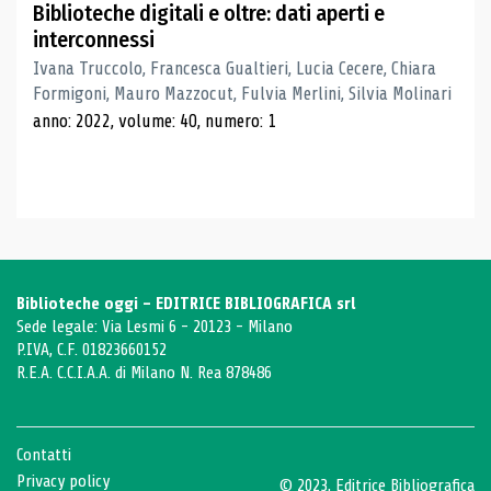
Biblioteche digitali e oltre: dati aperti e
interconnessi
Ivana Truccolo, Francesca Gualtieri, Lucia Cecere, Chiara
Formigoni, Mauro Mazzocut, Fulvia Merlini, Silvia Molinari
anno: 2022, volume: 40, numero: 1
Biblioteche oggi - EDITRICE BIBLIOGRAFICA srl
Sede legale: Via Lesmi 6 - 20123 - Milano
P.IVA, C.F. 01823660152
R.E.A. C.C.I.A.A. di Milano N. Rea 878486
Contatti
Privacy policy
© 2023, Editrice Bibliografica