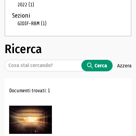
2022
(1)
Sezioni
GIDIF-RBM
(1)
Ricerca
Cerca
Cerca
Azzera
Risultati di ricerca
Documenti trovati: 1