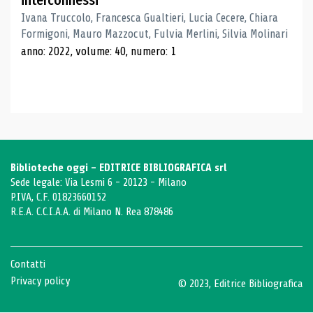
interconnessi
Ivana Truccolo, Francesca Gualtieri, Lucia Cecere, Chiara
Formigoni, Mauro Mazzocut, Fulvia Merlini, Silvia Molinari
anno: 2022, volume: 40, numero: 1
Biblioteche oggi - EDITRICE BIBLIOGRAFICA srl
Sede legale: Via Lesmi 6 - 20123 - Milano
P.IVA, C.F. 01823660152
R.E.A. C.C.I.A.A. di Milano N. Rea 878486
Contatti
Privacy policy
© 2023, Editrice Bibliografica