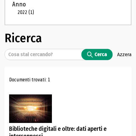
Anno
2022
(1)
Ricerca
Cerca
Cerca
Azzera
Risultati di ricerca
Documenti trovati: 1
Biblioteche digitali e oltre: dati aperti e