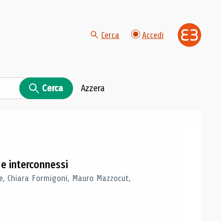
Cerca
Accedi
Cerca
Azzera
i e interconnessi
ere, Chiara Formigoni, Mauro Mazzocut,