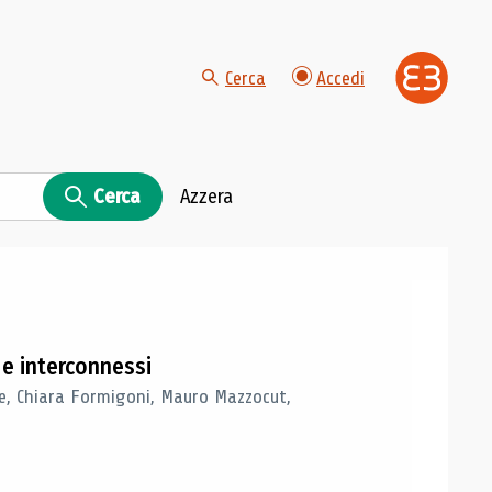
Cerca
Accedi
Cerca
Azzera
i e interconnessi
ere, Chiara Formigoni, Mauro Mazzocut,