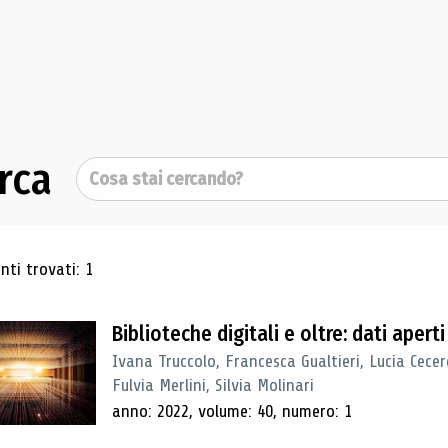
rca
Cerca
ultati di ricerca
ti trovati: 1
Biblioteche digitali e oltre: dati apert
Ivana Truccolo, Francesca Gualtieri, Lucia Cec
Fulvia Merlini, Silvia Molinari
anno: 2022, volume: 40, numero: 1