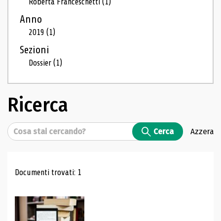
Roberta Franceschetti
(1)
Anno
2019
(1)
Sezioni
Dossier
(1)
Ricerca
Cerca
Cerca
Azzera
Risultati di ricerca
Documenti trovati: 1