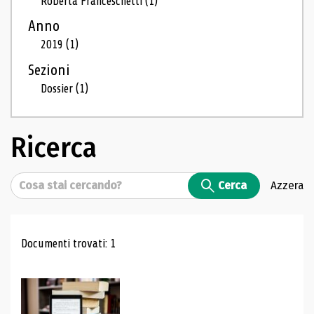
Roberta Franceschetti
(1)
Anno
2019
(1)
Sezioni
Dossier
(1)
Ricerca
Cerca
Cerca
Azzera
Risultati di ricerca
Documenti trovati: 1