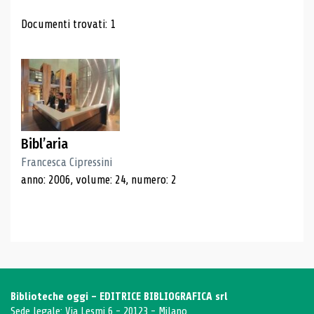
Risultati di ricerca
Documenti trovati: 1
Bibl’aria
Francesca Cipressini
anno: 2006, volume: 24, numero: 2
Biblioteche oggi - EDITRICE BIBLIOGRAFICA srl
Sede legale: Via Lesmi 6 - 20123 - Milano