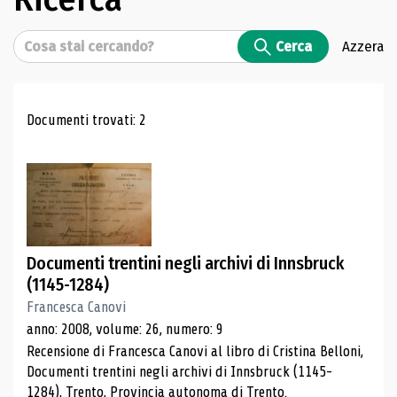
Cerca
Cerca
Azzera
Risultati di ricerca
Documenti trovati: 2
Documenti trentini negli archivi di Innsbruck
(1145-1284)
Francesca Canovi
anno: 2008, volume: 26, numero: 9
Recensione di Francesca Canovi al libro di Cristina Belloni,
Documenti trentini negli archivi di Innsbruck (1145-
1284), Trento, Provincia autonoma di Trento.