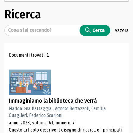
Ricerca
Cerca
Cerca
Azzera
Risultati di ricerca
Documenti trovati: 1
Immaginiamo la biblioteca che verrà
Maddalena Battaggia , Agnese Bertazzoli, Camilla
Quaglieri, Federico Scarioni
anno: 2023, volume: 41, numero: 7
Questo articolo descrive il disegno di ricerca e i principali