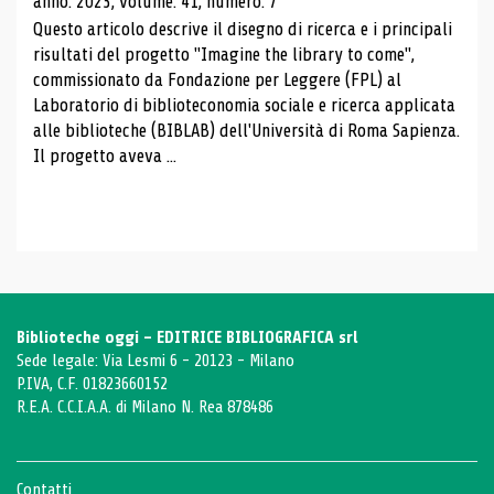
anno: 2023, volume: 41, numero: 7
Questo articolo descrive il disegno di ricerca e i principali
risultati del progetto "Imagine the library to come",
commissionato da Fondazione per Leggere (FPL) al
Laboratorio di biblioteconomia sociale e ricerca applicata
alle biblioteche (BIBLAB) dell'Università di Roma Sapienza.
Il progetto aveva ...
Biblioteche oggi - EDITRICE BIBLIOGRAFICA srl
Sede legale: Via Lesmi 6 - 20123 - Milano
P.IVA, C.F. 01823660152
R.E.A. C.C.I.A.A. di Milano N. Rea 878486
Contatti