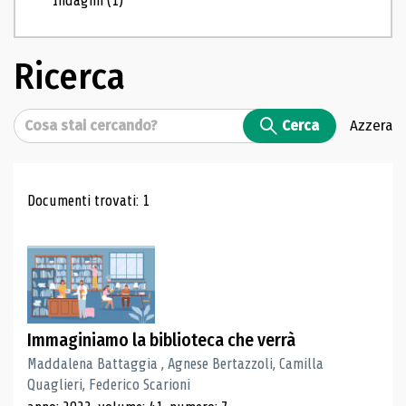
Indagini
(1)
Ricerca
Cerca
Cerca
Azzera
Risultati di ricerca
Documenti trovati: 1
Immaginiamo la biblioteca che verrà
Maddalena Battaggia , Agnese Bertazzoli, Camilla
Quaglieri, Federico Scarioni