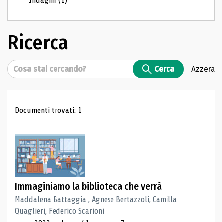
Indagini
(1)
Ricerca
Cerca
Cerca
Azzera
Risultati di ricerca
Documenti trovati: 1
Immaginiamo la biblioteca che verrà
Maddalena Battaggia , Agnese Bertazzoli, Camilla
Quaglieri, Federico Scarioni