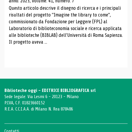
anno: 2023, volume: 41, numero: 7
Questo articolo descrive il disegno di ricerca e i principali
risultati del progetto "Imagine the library to come",
commissionato da Fondazione per Leggere (FPL) al
Laboratorio di biblioteconomia sociale e ricerca applicata
alle biblioteche (BIBLAB) dell'Università di Roma Sapienza.
Il progetto aveva ...
Biblioteche oggi - EDITRICE BIBLIOGRAFICA srl
Sede legale: Via Lesmi 6 - 20123 - Milano
P.IVA, C.F. 01823660152
R.E.A. C.C.I.A.A. di Milano N. Rea 878486
Contatti