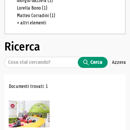
Giorgio Gazzera
(1)
Lorella Bono
(1)
Matteo Corradini
(1)
+ altri elementi
Ricerca
Cerca
Cerca
Azzera
Risultati di ricerca
Documenti trovati: 1