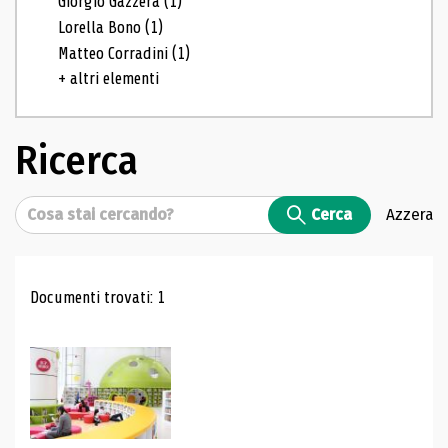
Giorgio Gazzera
(1)
Lorella Bono
(1)
Matteo Corradini
(1)
+ altri elementi
Ricerca
Cerca
Cerca
Azzera
Risultati di ricerca
Documenti trovati: 1