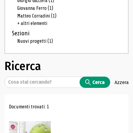
Giorgio Gazzera
(1)
Giovanna Ferro
(1)
Matteo Corradini
(1)
+ altri elementi
Sezioni
Nuovi progetti
(1)
Ricerca
Cerca
Cerca
Azzera
Risultati di ricerca
Documenti trovati: 1