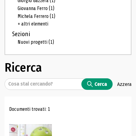
Giorgio Gazzera
(1)
Giovanna Ferro
(1)
Michela Ferrero
(1)
+ altri elementi
Sezioni
Nuovi progetti
(1)
Ricerca
Cerca
Cerca
Azzera
Risultati di ricerca
Documenti trovati: 1