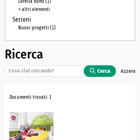
Lorella Bono
(1)
+ altri elementi
Sezioni
Nuovi progetti
(1)
Ricerca
Cerca
Cerca
Azzera
Risultati di ricerca
Documenti trovati: 1