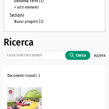
Giovanna Ferro
(1)
+ altri elementi
Sezioni
Nuovi progetti
(1)
Ricerca
Cerca
Cerca
Azzera
Risultati di ricerca
Documenti trovati: 1