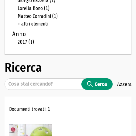
Giorgio Gazzera
(1)
Lorella Bono
(1)
Matteo Corradini
(1)
+ altri elementi
Anno
2017
(1)
Ricerca
Cerca
Cerca
Azzera
Risultati di ricerca
Documenti trovati: 1