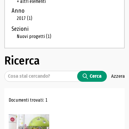
+ altri elementi
Anno
2017
(1)
Sezioni
Nuovi progetti
(1)
Ricerca
Cerca
Cerca
Azzera
Risultati di ricerca
Documenti trovati: 1