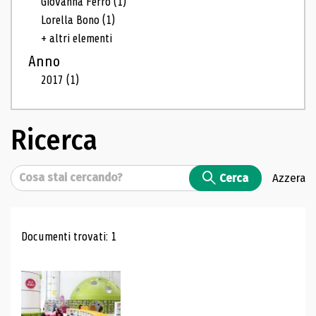
Giovanna Ferro
(1)
Lorella Bono
(1)
+ altri elementi
Anno
2017
(1)
Ricerca
Cerca
Cerca
Azzera
Risultati di ricerca
Documenti trovati: 1