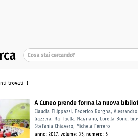
rca
Cerca
ultati di ricerca
ti trovati: 1
A Cuneo prende forma la nuova biblio
Claudia Filippazzi, Federico Borgna, Alessandro
Gazzera, Raffaella Magnano, Lorella Bono, Gio
Stefania Chiavero, Michela Ferrero
anno: 2017, volume: 35, numero: 6