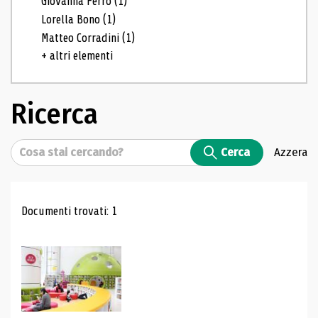
Giovanna Ferro
(1)
Lorella Bono
(1)
Matteo Corradini
(1)
+ altri elementi
Ricerca
Cerca
Cerca
Azzera
Risultati di ricerca
Documenti trovati: 1