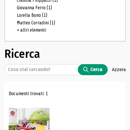
Claudia Filippazzi
(1)
Giovanna Ferro
(1)
Lorella Bono
(1)
Matteo Corradini
(1)
+ altri elementi
Ricerca
Cerca
Cerca
Azzera
Risultati di ricerca
Documenti trovati: 1