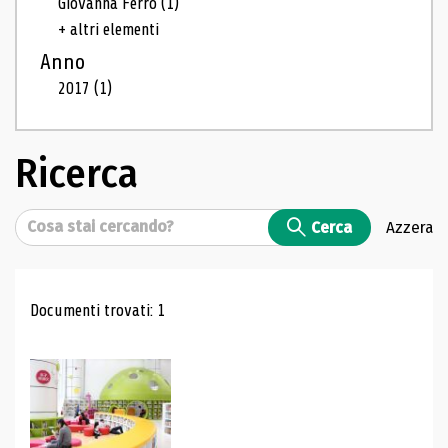
Giovanna Ferro
(1)
+ altri elementi
Anno
2017
(1)
Ricerca
Cerca
Cerca
Azzera
Risultati di ricerca
Documenti trovati: 1