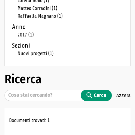
Lorella Bono
(1)
Matteo Corradini
(1)
Raffaella Magnano
(1)
Anno
2017
(1)
Sezioni
Nuovi progetti
(1)
Ricerca
Cerca
Cerca
Azzera
Risultati di ricerca
Documenti trovati: 1