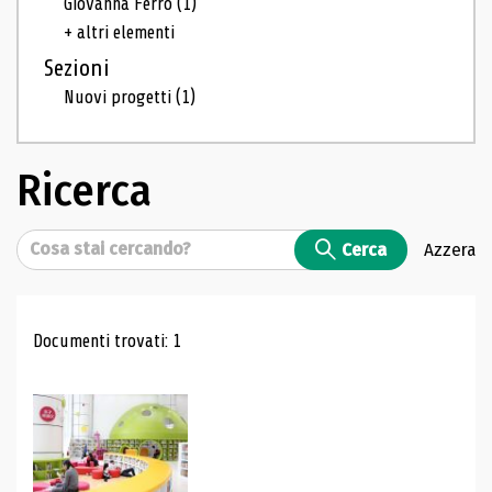
Giovanna Ferro
(1)
+ altri elementi
Sezioni
Nuovi progetti
(1)
Ricerca
Cerca
Cerca
Azzera
Risultati di ricerca
Documenti trovati: 1