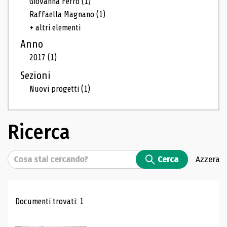
Giovanna Ferro
(1)
Raffaella Magnano
(1)
+ altri elementi
Anno
2017
(1)
Sezioni
Nuovi progetti
(1)
Ricerca
Cerca
Cerca
Azzera
Risultati di ricerca
Documenti trovati: 1