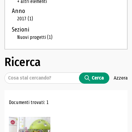
+ altri elementi
Anno
2017
(1)
Sezioni
Nuovi progetti
(1)
Ricerca
Cerca
Cerca
Azzera
Risultati di ricerca
Documenti trovati: 1