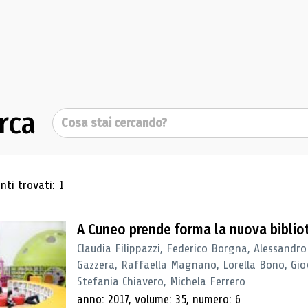
rca
Cerca
ultati di ricerca
ti trovati: 1
A Cuneo prende forma la nuova biblio
Claudia Filippazzi, Federico Borgna, Alessandro
Gazzera, Raffaella Magnano, Lorella Bono, Gio
Stefania Chiavero, Michela Ferrero
anno: 2017, volume: 35, numero: 6