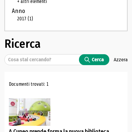
+ altri elementi
Anno
2017
(1)
Ricerca
Cerca
Cerca
Azzera
Risultati di ricerca
Documenti trovati: 1
A Cuneo prende forma la nuova biblioteca