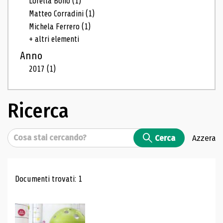
Lorella Bono
(1)
Matteo Corradini
(1)
Michela Ferrero
(1)
+ altri elementi
Anno
2017
(1)
Ricerca
Cerca
Cerca
Azzera
Risultati di ricerca
Documenti trovati: 1