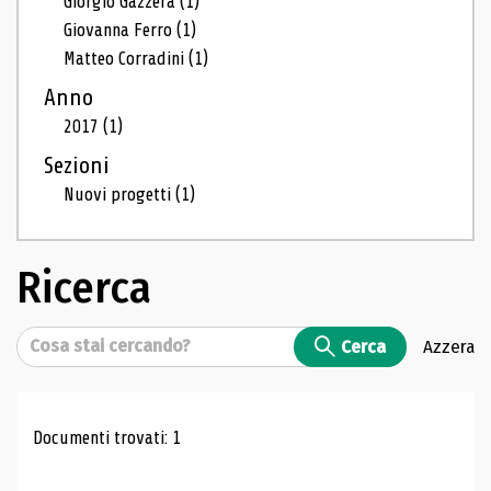
Giorgio Gazzera
(1)
Giovanna Ferro
(1)
Matteo Corradini
(1)
Anno
2017
(1)
Sezioni
Nuovi progetti
(1)
Ricerca
Cerca
Cerca
Azzera
Risultati di ricerca
Documenti trovati: 1