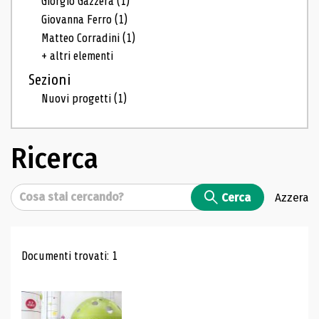
Giorgio Gazzera
(1)
Giovanna Ferro
(1)
Matteo Corradini
(1)
+ altri elementi
Sezioni
Nuovi progetti
(1)
Ricerca
Cerca
Cerca
Azzera
Risultati di ricerca
Documenti trovati: 1