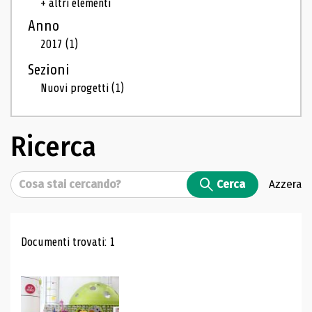
+ altri elementi
Anno
2017
(1)
Sezioni
Nuovi progetti
(1)
Ricerca
Cerca
Cerca
Azzera
Risultati di ricerca
Documenti trovati: 1