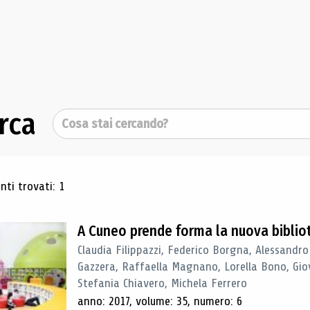
rca
Cerca
ultati di ricerca
ti trovati: 1
A Cuneo prende forma la nuova biblio
Claudia Filippazzi, Federico Borgna, Alessandro
Gazzera, Raffaella Magnano, Lorella Bono, Gio
Stefania Chiavero, Michela Ferrero
anno: 2017, volume: 35, numero: 6