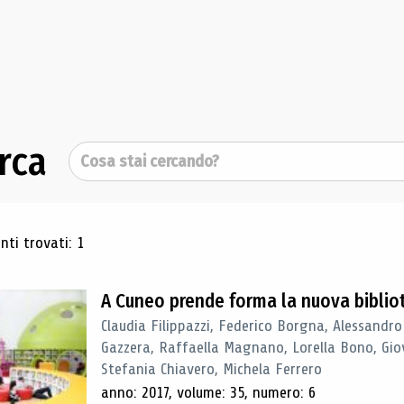
rca
Cerca
ultati di ricerca
ti trovati: 1
A Cuneo prende forma la nuova biblio
Claudia Filippazzi, Federico Borgna, Alessandro
Gazzera, Raffaella Magnano, Lorella Bono, Gio
Stefania Chiavero, Michela Ferrero
anno: 2017, volume: 35, numero: 6