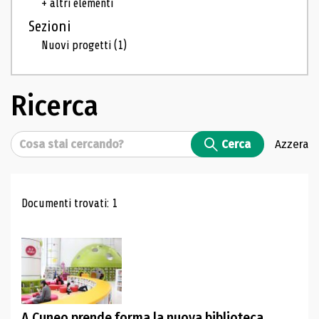
+ altri elementi
Sezioni
Nuovi progetti
(1)
Ricerca
Cerca
Cerca
Azzera
Risultati di ricerca
Documenti trovati: 1
A Cuneo prende forma la nuova biblioteca