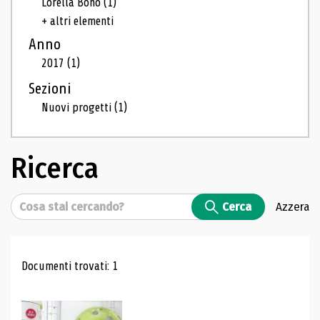
Lorella Bono
(1)
+ altri elementi
Anno
2017
(1)
Sezioni
Nuovi progetti
(1)
Ricerca
Cerca
Cerca
Azzera
Risultati di ricerca
Documenti trovati: 1